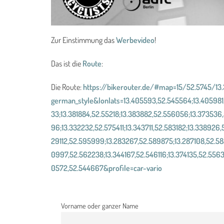
Zur Einstimmung das
Werbevideo
!
Das ist die
Route
:
Die Route:
https://bikerouter.de/#map=15/52.5745/1
german_style&lonlats=13.405593,52.545564;13.405981
33;13.381884,52.55218;13.383882,52.556056;13.37353
96;13.332232,52.575411;13.343711,52.583182;13.338926
29112,52.595999;13.283267,52.589875;13.287108,52.58
0997,52.562238;13.344167,52.546116;13.374135,52.556
0572,52.544667&profile=car-vario
Vorname oder ganzer Name