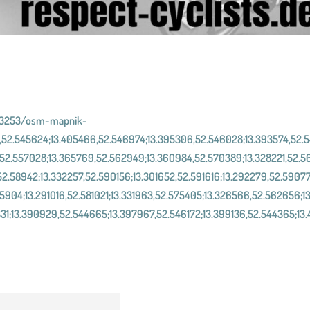
3.3253/osm-mapnik-
,52.545624;13.405466,52.546974;13.395306,52.546028;13.393574,52.5
6,52.557028;13.365769,52.562949;13.360984,52.570389;13.328221,52.5
,52.58942;13.332257,52.590156;13.301652,52.591616;13.292279,52.59077
5904;13.291016,52.581021;13.331963,52.575405;13.326566,52.562656;13
331;13.390929,52.544665;13.397967,52.546172;13.399136,52.544365;13.