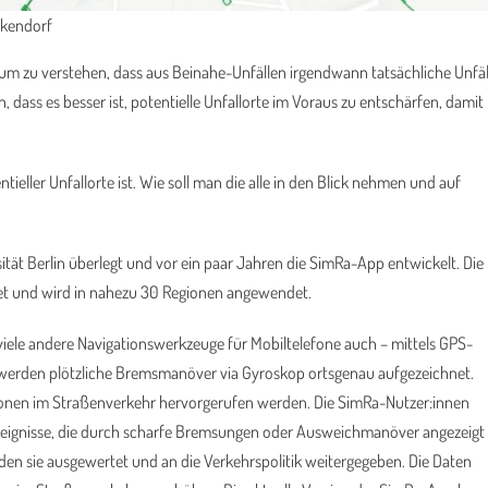
ckendorf
um zu verstehen, dass aus Beinahe-Unfällen irgendwann tatsächliche Unfäl
dass es besser ist, potentielle Unfallorte im Voraus zu entschärfen, damit
ntieller Unfallorte ist. Wie soll man die alle in den Blick nehmen und auf
ität Berlin überlegt und vor ein paar Jahren die SimRa-App entwickelt. Die
t und wird in nahezu 30 Regionen angewendet.
e viele andere Navigationswerkzeuge für Mobiltelefone auch – mittels GPS-
s werden plötzliche Bremsmanöver via Gyroskop ortsgenau aufgezeichnet.
onen im Straßenverkehr hervorgerufen werden. Die SimRa-Nutzer:innen
Ereignisse, die durch scharfe Bremsungen oder Ausweichmanöver angezeigt
den sie ausgewertet und an die Verkehrspolitik weitergegeben. Die Daten